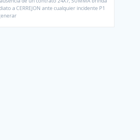
n ausencia de un contrato 24X7, SUMMA brinda
iato a CERREJON ante cualquier incidente P1
generar